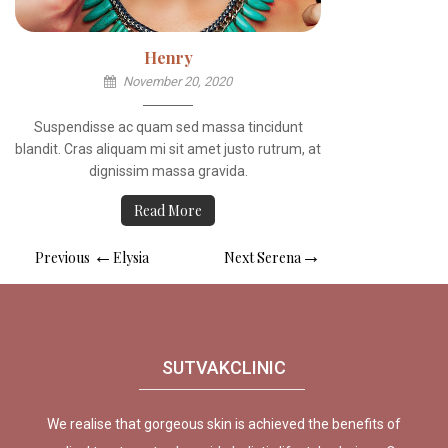
Henry
November 20, 2020
Suspendisse ac quam sed massa tincidunt
blandit. Cras aliquam mi sit amet justo rutrum, at
dignissim massa gravida.
Read More
Post
Previous
Next
Previous
Elysia
Next
Serena
navigation
Post
Post
SUTVAKCLINIC
We realise that gorgeous skin is achieved the benefits of