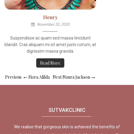
Henry
November 20, 2020
Suspendisse ac quam sed massa tincidunt
blandit. Cras aliquam mi sit amet justo rutrum, at
dignissim massa gravida.
Read More
Post
Previous
Next
Previous
Fiora Alilda
Next
Naura Jackson
navigation
Post
Post
SUTVAKCLINIC
We realise that gorgeous skin is achieved the benefits of